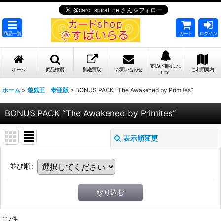
商品一覧
カート
ログイン
支払い期限につ
ホーム
商品検索
郵送買取
お問い合わせ
ご利用案内
いて
ホーム
>
遊戯王 泰亜版
>
BONUS PACK “The Awakened by Primites”
BONUS PACK “The Awakened by Primites”
表示順変更
並び順
:
絞り込む
117
件