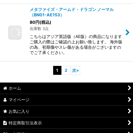
メタファイズ・アームド・ドラゴン ノーマル
（BN01-AE153）
80
円
(税込)
在庫数 3点
こちらはアジア英語版（AE版）の商品になります
ご購入の際はご確認の上お願い致します。 海外版
の為、初期傷やスレ傷がある場合がございますの
でご了承ください。
1
2
次
»
ホーム
マイページ
お気に入り
特定商取引法表示