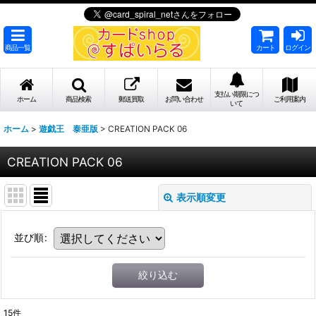
商品一覧
カート
ログイン
支払い期限につ
ホーム
商品検索
郵送買取
お問い合わせ
ご利用案内
いて
ホーム
>
遊戯王 泰亜版
>
CREATION PACK 06
CREATION PACK 06
表示順変更
並び順
:
絞り込む
15
件