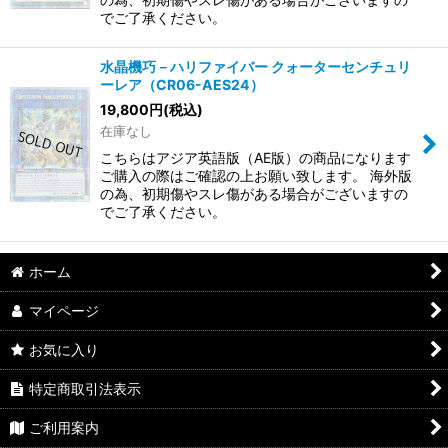
でご了承ください。
水晶機巧－ハリファイバー クォーターセンチュリ
ーレア（CR06-AES24）
19,800
円
(税込)
在庫なし
こちらはアジア英語版（AE版）の商品になります
ご購入の際はご確認の上お願い致します。 海外版
の為、初期傷やスレ傷がある場合がございますの
でご了承ください。
ホーム
マイページ
お気に入り
特定商取引法表示
ご利用案内