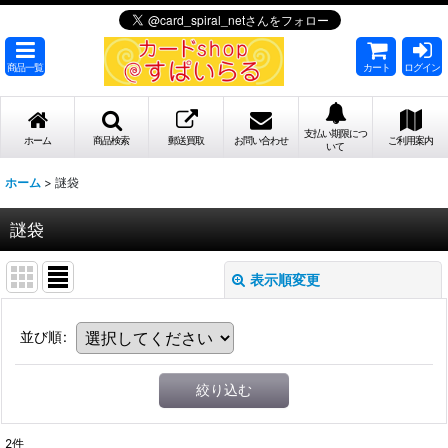
商品一覧
カート
ログイン
支払い期限につ
ホーム
商品検索
郵送買取
お問い合わせ
ご利用案内
いて
ホーム
>
謎袋
謎袋
表示順変更
並び順
:
絞り込む
2
件