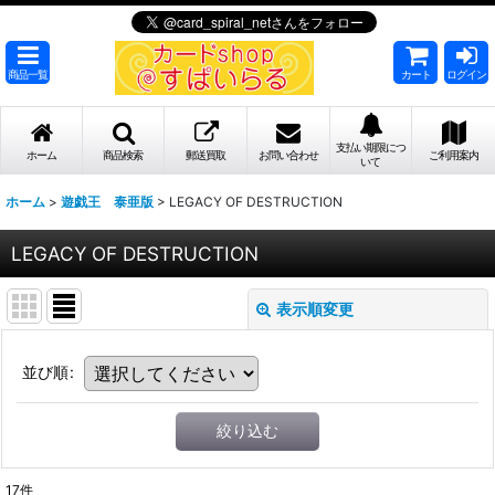
商品一覧
カート
ログイン
支払い期限につ
ホーム
商品検索
郵送買取
お問い合わせ
ご利用案内
いて
ホーム
>
遊戯王 泰亜版
>
LEGACY OF DESTRUCTION
LEGACY OF DESTRUCTION
表示順変更
並び順
:
絞り込む
17
件