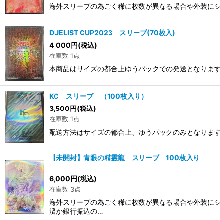
海外スリーブの為ごく稀に枚数が異なる場合や外装にシ
DUELIST CUP2023 スリーブ(70枚入)
4,000
円
(税込)
在庫数 1点
本商品はサイズの都合上ゆうパックでの発送となります
KC スリーブ （100枚入り）
3,500
円
(税込)
在庫数 1点
配送方法はサイズの都合上、ゆうパックのみとなりま
【未開封】青眼の精霊龍 スリーブ 100枚入り
6,000
円
(税込)
在庫数 3点
海外スリーブの為ごく稀に枚数が異なる場合や外装にシ
済か銀行振込の…