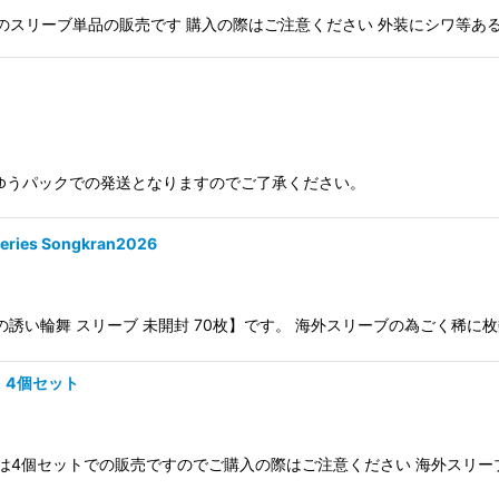
トのスリーブ単品の販売です 購入の際はご注意ください 外装にシワ等あ
ゆうパックでの発送となりますのでご了承ください。
ies Songkran2026
26 にて配布の【御巫の誘い輪舞 スリーブ 未開封 70枚】です。 海外スリーブの
）4個セット
らは4個セットでの販売ですのでご購入の際はご注意ください 海外スリ