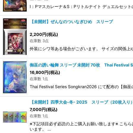
I：Pマスカレーナ＆S：Pリトルナイト デュエルセッ
【未開封】ぜんなのついなぎひめ スリーブ
2,200
円
(税込)
在庫数 3点
外装にシワ等ある場合がございます。 サイズの関係上
御巫の誘い輪舞 スリーブ 未開封 70枚 Thai Festival Ser
16,800
円
(税込)
在庫数 1点
Thai Festival Series Songkran20
【未開封】四季大会-冬- 2025 スリーブ（20枚入り
7,000
円
(税込)
在庫数 1点
※下記項目必ず必読の上ご購入お願い致します※ こち
います。 …