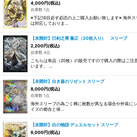
4,000
円
(税込)
在庫数 1点
※下記項目必ず必読の上ご購入お願い致します※ 海外
は対応しておりま…
【未開封】巳剣之尊 麁正（20枚入り） スリーブ
2,200
円
(税込)
在庫数 4点
こちらは単品（20枚）の販売ですので購入の際はご注
います。 …
【未開封】白き森のリゼット スリーブ
8,000
円
(税込)
在庫数 1点
海外スリーブの為ごく稀に枚数が異なる場合や外装にシ
イズの都合と保…
【未開封】白の物語 デュエルセット スリーブ
6,000
円
(税込)