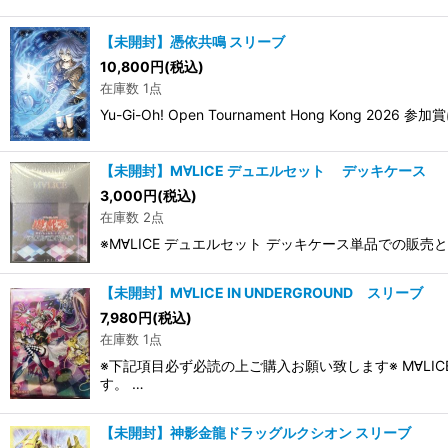
【未開封】憑依共鳴 スリーブ
10,800
円
(税込)
在庫数 1点
Yu-Gi-Oh! Open Tournament Hong 
【未開封】M∀LICE デュエルセット デッキケース
3,000
円
(税込)
在庫数 2点
※M∀LICE デュエルセット デッキケース単品での
【未開封】M∀LICE IN UNDERGROUND スリーブ
7,980
円
(税込)
在庫数 1点
※下記項目必ず必読の上ご購入お願い致します※ M∀L
す。 …
【未開封】神影金龍ドラッグルクシオン スリーブ