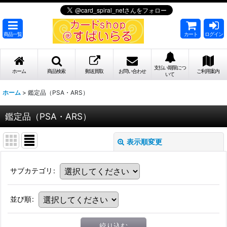
商品一覧
カート
ログイン
支払い期限につ
ホーム
商品検索
郵送買取
お問い合わせ
ご利用案内
いて
ホーム
>
鑑定品（PSA・ARS）
鑑定品（PSA・ARS）
表示順変更
サブカテゴリ
:
並び順
:
絞り込む