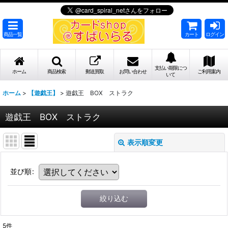
商品一覧
カート
ログイン
支払い期限につ
ホーム
商品検索
郵送買取
お問い合わせ
ご利用案内
いて
ホーム
>
【遊戯王】
>
遊戯王 BOX ストラク
遊戯王 BOX ストラク
表示順変更
並び順
:
絞り込む
5
件