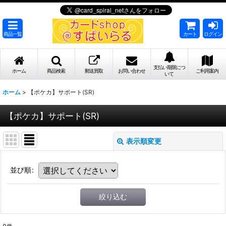
商品一覧
カート
ログイン
支払い期限につ
ホーム
商品検索
郵送買取
お問い合わせ
ご利用案内
いて
ホーム
>
【ポケカ】サポート(SR)
【ポケカ】サポート(SR)
表示順変更
並び順
:
絞り込む