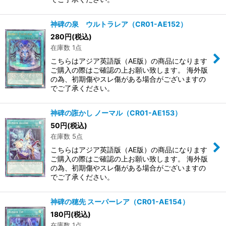
神碑の泉 ウルトラレア（CR01-AE152）
280
円
(税込)
在庫数 1点
こちらはアジア英語版（AE版）の商品になります
ご購入の際はご確認の上お願い致します。 海外版
の為、初期傷やスレ傷がある場合がございますの
でご了承ください。
神碑の誑かし ノーマル（CR01-AE153）
50
円
(税込)
在庫数 5点
こちらはアジア英語版（AE版）の商品になります
ご購入の際はご確認の上お願い致します。 海外版
の為、初期傷やスレ傷がある場合がございますの
でご了承ください。
神碑の穂先 スーパーレア（CR01-AE154）
180
円
(税込)
在庫数 1点