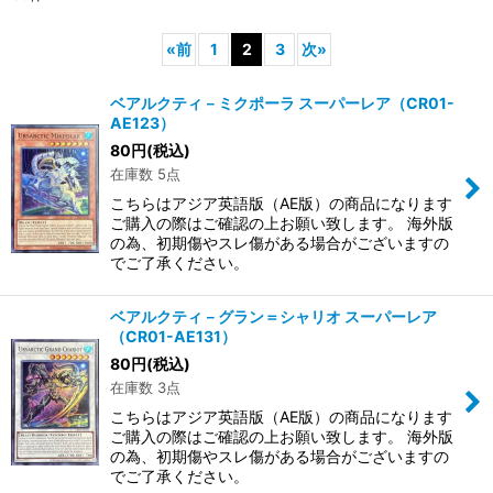
«
前
1
2
3
次
»
ベアルクティ－ミクポーラ スーパーレア（CR01-
AE123）
80
円
(税込)
在庫数 5点
こちらはアジア英語版（AE版）の商品になります
ご購入の際はご確認の上お願い致します。 海外版
の為、初期傷やスレ傷がある場合がございますの
でご了承ください。
ベアルクティ－グラン＝シャリオ スーパーレア
（CR01-AE131）
80
円
(税込)
在庫数 3点
こちらはアジア英語版（AE版）の商品になります
ご購入の際はご確認の上お願い致します。 海外版
の為、初期傷やスレ傷がある場合がございますの
でご了承ください。