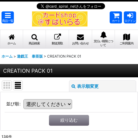
商品一覧
カート
ログイン
支払い期限につ
ホーム
商品検索
郵送買取
お問い合わせ
ご利用案内
いて
ホーム
>
遊戯王 泰亜版
>
CREATION PACK 01
CREATION PACK 01
表示順変更
並び順
:
絞り込む
136
件