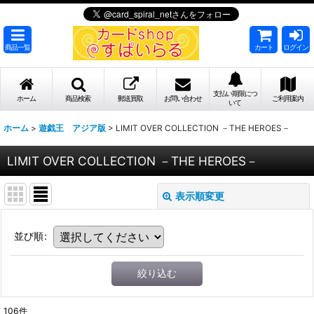
商品一覧
カート
ログイン
支払い期限につ
ホーム
商品検索
郵送買取
お問い合わせ
ご利用案内
いて
ホーム
>
遊戯王 アジア版
>
LIMIT OVER COLLECTION －THE HEROES－
LIMIT OVER COLLECTION －THE HEROES－
表示順変更
並び順
:
絞り込む
106
件