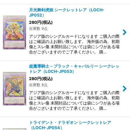
月光舞剣虎姫 シークレットレア（LOCH-
JP052）
280
円
(税込)
在庫数 9点
アジア版のシングルカードになります ご購入の際
はご確認の上お願い致します。 海外版の為、初期
傷とスレ傷 未開封品については袋にシワがある場
合がございますのでご了承ください。 購…
超魔導騎士－ブラック・キャバルリー シークレッ
トレア（LOCH-JP053）
280
円
(税込)
在庫数 8点
アジア版のシングルカードになります ご購入の際
はご確認の上お願い致します。 海外版の為、初期
傷とスレ傷 未開封品については袋にシワがある場
合がございますのでご了承ください。 購…
トライデント・ドラギオン シークレットレア
（LOCH-JP054）