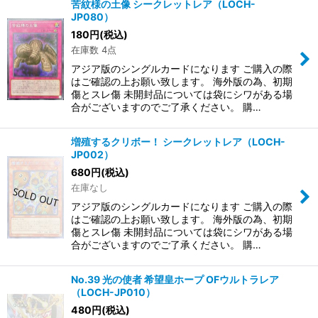
苦紋様の土像 シークレットレア（LOCH-
JP080）
180
円
(税込)
在庫数 4点
アジア版のシングルカードになります ご購入の際
はご確認の上お願い致します。 海外版の為、初期
傷とスレ傷 未開封品については袋にシワがある場
合がございますのでご了承ください。 購…
増殖するクリボー！ シークレットレア（LOCH-
JP002）
680
円
(税込)
在庫なし
アジア版のシングルカードになります ご購入の際
はご確認の上お願い致します。 海外版の為、初期
傷とスレ傷 未開封品については袋にシワがある場
合がございますのでご了承ください。 購…
No.39 光の使者 希望皇ホープ OFウルトラレア
（LOCH-JP010）
480
円
(税込)