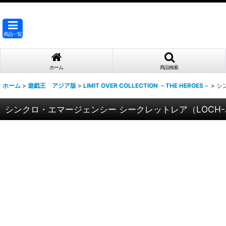
商品一覧
ホーム
商品検索
ホーム
>
遊戯王 アジア版
>
LIMIT OVER COLLECTION －THE HEROES－
>
シ
シンクロ・エマージェンシー シークレットレア（LOCH-J