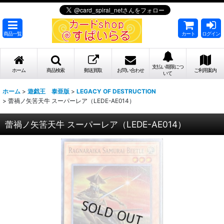
商品一覧
カート
ログイン
支払い期限につ
ホーム
商品検索
郵送買取
お問い合わせ
ご利用案内
いて
ホーム
>
遊戯王 泰亜版
>
LEGACY OF DESTRUCTION
>
蕾禍ノ矢筈天牛 スーパーレア（LEDE-AE014）
蕾禍ノ矢筈天牛 スーパーレア（LEDE-AE014）