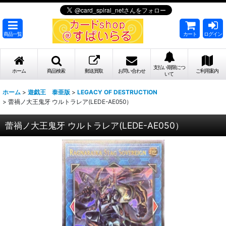
商品一覧
カート
ログイン
支払い期限につ
ホーム
商品検索
郵送買取
お問い合わせ
ご利用案内
いて
ホーム
>
遊戯王 泰亜版
>
LEGACY OF DESTRUCTION
>
蕾禍ノ大王鬼牙 ウルトラレア(LEDE-AE050）
蕾禍ノ大王鬼牙 ウルトラレア(LEDE-AE050）