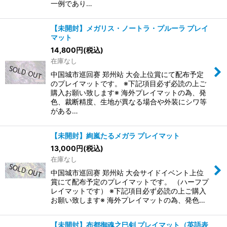
一例であり…
【未開封】メガリス・ノートラ・プルーラ プレイ
マット
14,800
円
(税込)
在庫なし
中国城市巡回赛 郑州站 大会上位賞にて配布予定
のプレイマットです。 ※下記項目必ず必読の上ご
購入お願い致します※ 海外プレイマットの為、発
色、裁断精度、生地が異なる場合や外装にシワ等
がある…
【未開封】絢嵐たるメガラ プレイマット
13,000
円
(税込)
在庫なし
中国城市巡回赛 郑州站 大会サイドイベント上位
賞にて配布予定のプレイマットです。 （ハーフプ
レイマットです） ※下記項目必ず必読の上ご購入
お願い致します※ 海外プレイマットの為、発色…
【未開封】布都御魂之巳剣 プレイマット（英語表