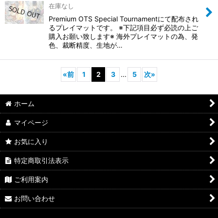
在庫なし
Premium OTS Special Tournamentにて配布され
るプレイマットです。 ※下記項目必ず必読の上ご
購入お願い致します※ 海外プレイマットの為、発
色、裁断精度、生地が…
«
前
1
2
3
...
5
次
»
ホーム
マイページ
お気に入り
特定商取引法表示
ご利用案内
お問い合わせ