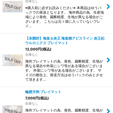
在庫なし
※購入前に必ずお読みください※ 本商品はゆうパ
ックでの発送となります。 海外商品の為、生産地
域により発色、裁断精度、生地が異なる場合がご
ざいます。 こちらは元々袋に入っていないプレ
イ…
【未開封】海皇＆炎王 海皇精アビスライン 炎王妃
ウルカニクス プレイマット
12,000
円
(税込)
在庫なし
海外プレイマットの為、発色、裁断精度、生地が
異なる場合や外装にシワ等がある場合がございま
す。 外装にシワ等がある場合がございます。 サ
イズの都合上、発送方法はゆうパックのみとさせ
て頂きます…
輪廻天狗 プレイマット
7,000
円
(税込)
在庫なし
海外プレイマットの為、発色、裁断精度、生地が