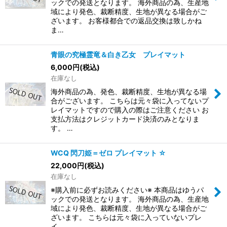
ックでの発送となります。 海外商品の為、生産地
域により発色、裁断精度、生地が異なる場合がご
ざいます。 お客様都合での返品交換は致しかね
ま…
青眼の究極霊竜＆白き乙女 プレイマット
6,000
円
(税込)
在庫なし
海外商品の為、発色、裁断精度、生地が異なる場
合がございます。 こちらは元々袋に入ってないプ
レイマットですので購入の際はご注意ください お
支払方法はクレジットカード決済のみとなりま
す。 …
WCQ 閃刀姫＝ゼロ プレイマット ☆
22,000
円
(税込)
在庫なし
※購入前に必ずお読みください※ 本商品はゆうパ
ックでの発送となります。 海外商品の為、生産地
域により発色、裁断精度、生地が異なる場合がご
ざいます。 こちらは元々袋に入っていないプレ
イ…