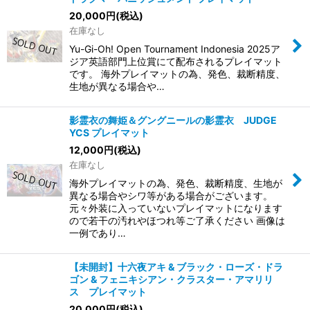
20,000
円
(税込)
在庫なし
Yu-Gi-Oh! Open Tournament Indonesia 2025ア
ジア英語部門上位賞にて配布されるプレイマット
です。 海外プレイマットの為、発色、裁断精度、
生地が異なる場合や…
影霊衣の舞姫＆グングニールの影霊衣 JUDGE
YCS プレイマット
12,000
円
(税込)
在庫なし
海外プレイマットの為、発色、裁断精度、生地が
異なる場合やシワ等がある場合がございます。
元々外装に入っていないプレイマットになります
ので若干の汚れやほつれ等ご了承ください 画像は
一例であり…
【未開封】十六夜アキ & ブラック・ローズ・ドラ
ゴン & フェニキシアン・クラスター・アマリリ
ス プレイマット
20,000
円
(税込)