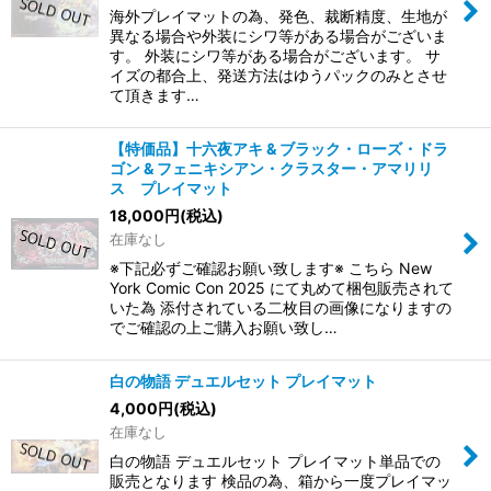
海外プレイマットの為、発色、裁断精度、生地が
異なる場合や外装にシワ等がある場合がございま
す。 外装にシワ等がある場合がございます。 サ
イズの都合上、発送方法はゆうパックのみとさせ
て頂きます…
【特価品】十六夜アキ & ブラック・ローズ・ドラ
ゴン & フェニキシアン・クラスター・アマリリ
ス プレイマット
18,000
円
(税込)
在庫なし
※下記必ずご確認お願い致します※ こちら New
York Comic Con 2025 にて丸めて梱包販売されて
いた為 添付されている二枚目の画像になりますの
でご確認の上ご購入お願い致し…
白の物語 デュエルセット プレイマット
4,000
円
(税込)
在庫なし
白の物語 デュエルセット プレイマット単品での
販売となります 検品の為、箱から一度プレイマッ