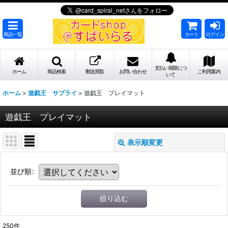
商品一覧
カート
ログイン
支払い期限につ
ホーム
商品検索
郵送買取
お問い合わせ
ご利用案内
いて
ホーム
>
遊戯王 サプライ
>
遊戯王 プレイマット
遊戯王 プレイマット
表示順変更
並び順
:
絞り込む
250
件