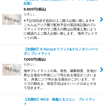
記版）
9,800
円
(税込)
在庫なし
※下記項目必ず必読の上ご購入お願い致します※
こちらはアジア圏で配布予定の英語表記版のプレ
イマットですのでご購入の際はお間違え無いよう
に確認の上ご購入お願い致します。 海外プレイマ
ットの為…
【未開封】S-Forceオリフィス&クロノダイバーリ
ダン プレイマット
7,000
円
(税込)
在庫なし
海外プレイマットの為、発色、裁断精度、生地が
異なる場合や外装にシワ等がある場合がございま
す。 外装にシワ等がある場合がございます。 サ
イズの都合上、発送方法はゆうパックのみとさせ
て頂きます…
【未開封】WCQ 絢嵐たるスエン プレイマッ
ト