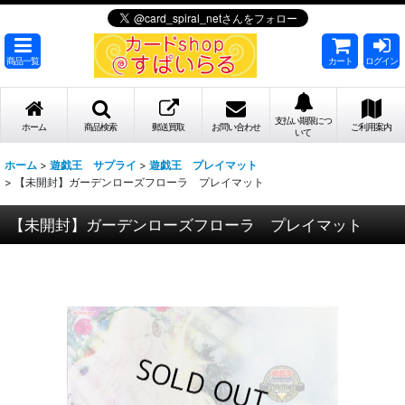
商品一覧
カート
ログイン
支払い期限につ
ホーム
商品検索
郵送買取
お問い合わせ
ご利用案内
いて
ホーム
>
遊戯王 サプライ
>
遊戯王 プレイマット
>
【未開封】ガーデンローズフローラ プレイマット
【未開封】ガーデンローズフローラ プレイマット