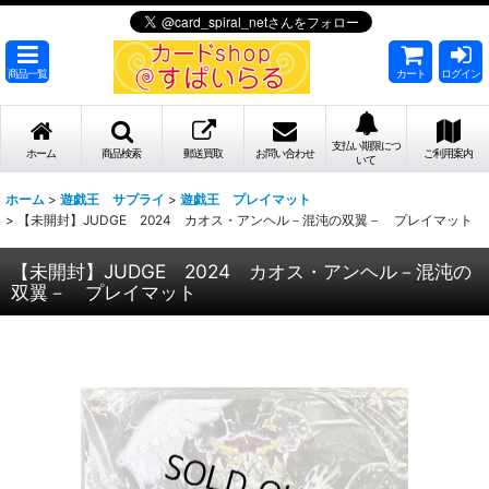
商品一覧
カート
ログイン
支払い期限につ
ホーム
商品検索
郵送買取
お問い合わせ
ご利用案内
いて
ホーム
>
遊戯王 サプライ
>
遊戯王 プレイマット
>
【未開封】JUDGE 2024 カオス・アンヘル－混沌の双翼－ プレイマット
【未開封】JUDGE 2024 カオス・アンヘル－混沌の
双翼－ プレイマット