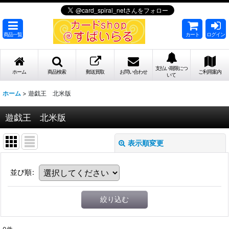
商品一覧
カート
ログイン
支払い期限につ
ホーム
商品検索
郵送買取
お問い合わせ
ご利用案内
いて
ホーム
>
遊戯王 北米版
遊戯王 北米版
表示順変更
並び順
:
絞り込む