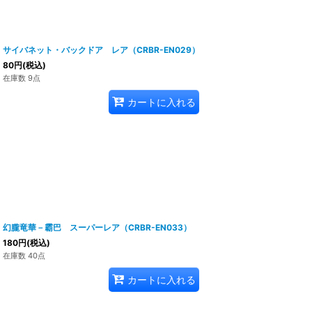
サイバネット・バックドア レア（CRBR-EN029）
80
円
(税込)
在庫数 9点
カートに入れる
幻朧竜華－霸巴 スーパーレア（CRBR-EN033）
180
円
(税込)
在庫数 40点
カートに入れる