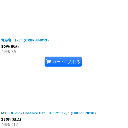
竜巻竜 レア（CRBR-EN013）
80
円
(税込)
在庫数 7点
カートに入れる
M∀LICE＜P＞Cheshire Cat スーパーレア（CRBR-EN016）
280
円
(税込)
在庫数 45点