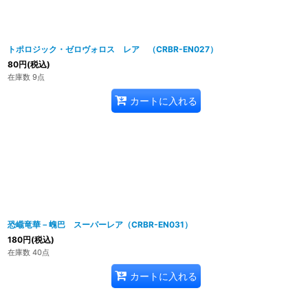
トポロジック・ゼロヴォロス レア （CRBR-EN027）
80
円
(税込)
在庫数 9点
カートに入れる
恐巄竜華－㟴巴 スーパーレア（CRBR-EN031）
180
円
(税込)
在庫数 40点
カートに入れる