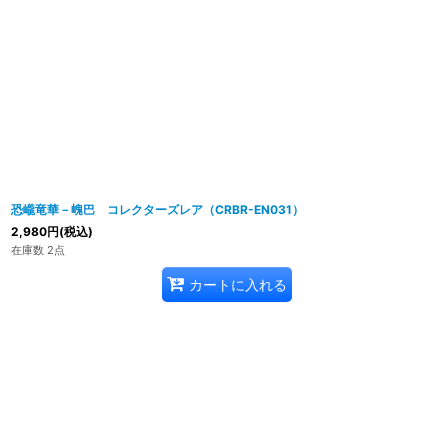
恐巄竜華－㟴巴 コレクターズレア（CRBR-EN031）
2,980
円
(税込)
在庫数 2点
カートに入れる