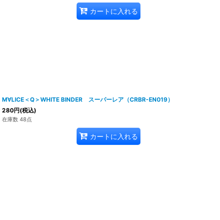
カートに入れる
M∀LICE＜Q＞WHITE BINDER スーパーレア（CRBR-EN019）
280
円
(税込)
在庫数 48点
カートに入れる