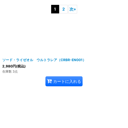
1
2
次
»
ソード・ライゼオル ウルトラレア（CRBR-EN001）
2,980
円
(税込)
在庫数 3点
カートに入れる