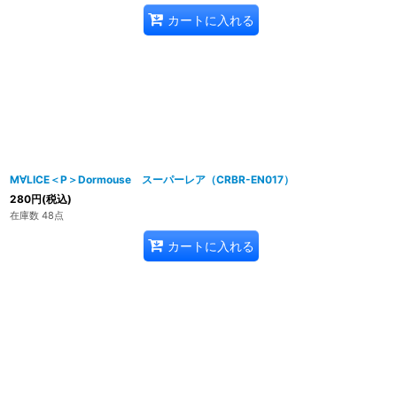
カートに入れる
M∀LICE＜P＞Dormouse スーパーレア（CRBR-EN017）
280
円
(税込)
在庫数 48点
カートに入れる