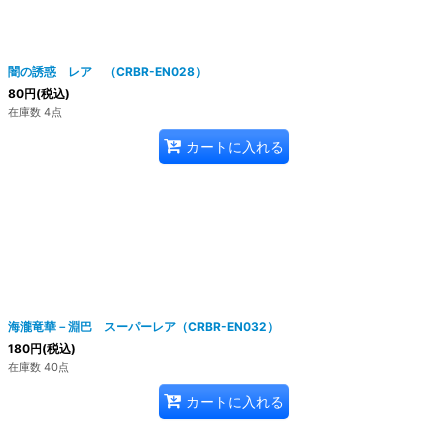
闇の誘惑 レア （CRBR-EN028）
80
円
(税込)
在庫数 4点
カートに入れる
海瀧竜華－淵巴 スーパーレア（CRBR-EN032）
180
円
(税込)
在庫数 40点
カートに入れる