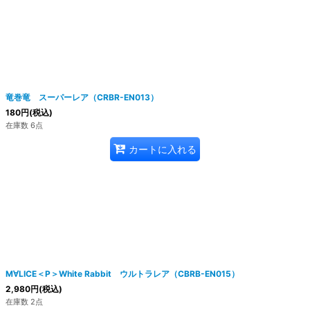
竜巻竜 スーパーレア（CRBR-EN013）
180
円
(税込)
在庫数 6点
カートに入れる
M∀LICE＜P＞White Rabbit ウルトラレア（CBRB-EN015）
2,980
円
(税込)
在庫数 2点