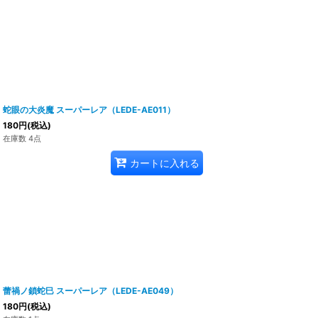
蛇眼の大炎魔 スーパーレア（LEDE-AE011）
180
円
(税込)
在庫数 4点
カートに入れる
蕾禍ノ鎖蛇巳 スーパーレア（LEDE-AE049）
180
円
(税込)