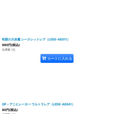
蛇眼の大炎魔 シークレットレア（LEDE-AE011）
980
円
(税込)
在庫数 1点
カートに入れる
GP－アニヒレーター ウルトラレア（LEDE-AE041）
80
円
(税込)