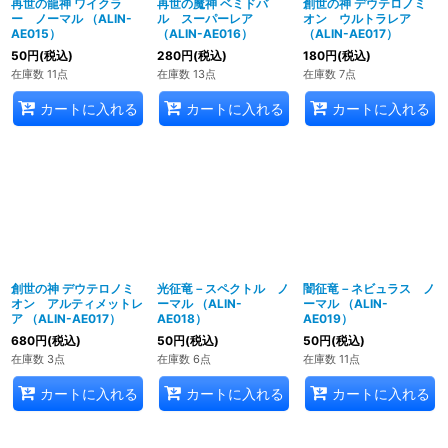
再世の龍神 ワイクラ
再世の魔神 ベミドバ
創世の神 デウテロノミ
ー ノーマル （ALIN-
ル スーパーレア
オン ウルトラレア
AE015）
（ALIN-AE016）
（ALIN-AE017）
50
円
(税込)
280
円
(税込)
180
円
(税込)
在庫数 11点
在庫数 13点
在庫数 7点
カートに入れる
カートに入れる
カートに入れる
創世の神 デウテロノミ
光征竜－スペクトル ノ
闇征竜－ネビュラス ノ
オン アルティメットレ
ーマル （ALIN-
ーマル （ALIN-
ア （ALIN-AE017）
AE018）
AE019）
680
円
(税込)
50
円
(税込)
50
円
(税込)
在庫数 3点
在庫数 6点
在庫数 11点
カートに入れる
カートに入れる
カートに入れる