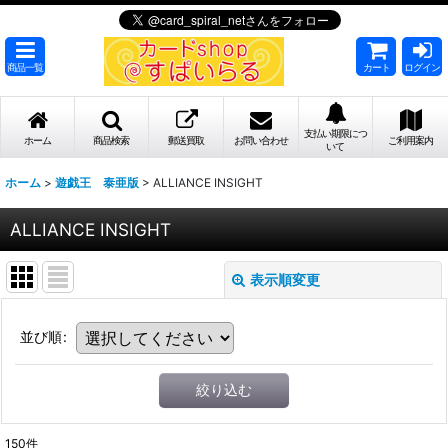
商品一覧
カート
ログイン
支払い期限につ
ホーム
商品検索
郵送買取
お問い合わせ
ご利用案内
いて
ホーム
>
遊戯王 泰亜版
>
ALLIANCE INSIGHT
ALLIANCE INSIGHT
表示順変更
並び順
:
絞り込む
150
件