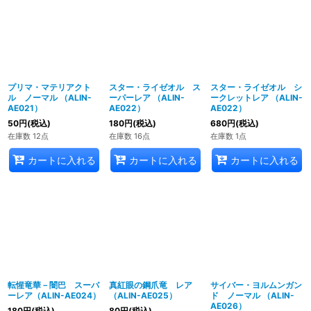
プリマ・マテリアクト
スター・ライゼオル ス
スター・ライゼオル シ
ル ノーマル （ALIN-
ーパーレア （ALIN-
ークレットレア （ALIN-
AE021）
AE022）
AE022）
50
円
(税込)
180
円
(税込)
680
円
(税込)
在庫数 12点
在庫数 16点
在庫数 1点
カートに入れる
カートに入れる
カートに入れる
転惺竜華－闇巴 スーパ
真紅眼の鋼爪竜 レア
サイバー・ヨルムンガン
ーレア（ALIN-AE024）
（ALIN-AE025）
ド ノーマル （ALIN-
AE026）
180
円
(税込)
80
円
(税込)