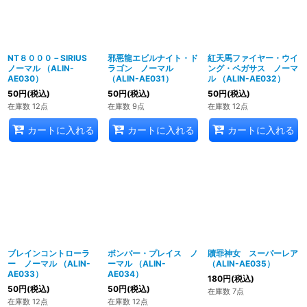
NT８０００－SIRIUS
邪悪龍エビルナイト・ド
紅天馬ファイヤー・ウイ
ノーマル （ALIN-
ラゴン ノーマル
ング・ペガサス ノーマ
AE030）
（ALIN-AE031）
ル （ALIN-AE032）
50
円
(税込)
50
円
(税込)
50
円
(税込)
在庫数 12点
在庫数 9点
在庫数 12点
カートに入れる
カートに入れる
カートに入れる
ブレインコントローラ
ボンバー・プレイス ノ
贖罪神女 スーパーレア
ー ノーマル （ALIN-
ーマル （ALIN-
（ALIN-AE035）
AE033）
AE034）
180
円
(税込)
50
円
(税込)
50
円
(税込)
在庫数 7点
在庫数 12点
在庫数 12点