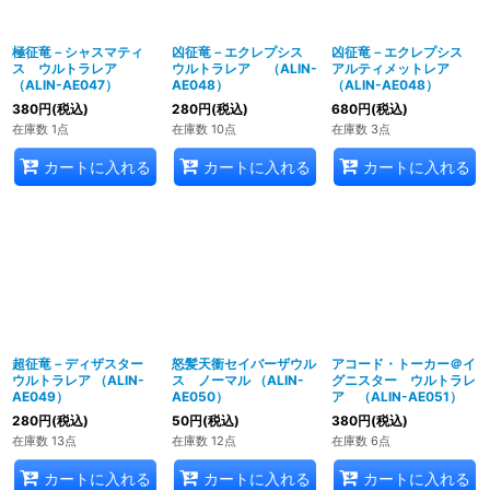
極征竜－シャスマティ
凶征竜－エクレプシス
凶征竜－エクレプシス
ス ウルトラレア
ウルトラレア （ALIN-
アルティメットレア
（ALIN-AE047）
AE048）
（ALIN-AE048）
380
円
(税込)
280
円
(税込)
680
円
(税込)
在庫数 1点
在庫数 10点
在庫数 3点
カートに入れる
カートに入れる
カートに入れる
超征竜－ディザスター
怒髪天衝セイバーザウル
アコード・トーカー＠イ
ウルトラレア （ALIN-
ス ノーマル （ALIN-
グニスター ウルトラレ
AE049）
AE050）
ア （ALIN-AE051）
280
円
(税込)
50
円
(税込)
380
円
(税込)
在庫数 13点
在庫数 12点
在庫数 6点
カートに入れる
カートに入れる
カートに入れる