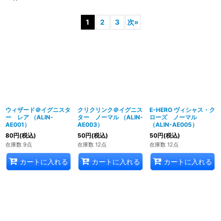
1
2
3
次
»
ウィザード＠イグニスタ
クリクリンク＠イグニス
E-HERO ヴィシャス・ク
ー レア （ALIN-
ター ノーマル （ALIN-
ローズ ノーマル
AE001）
AE003）
（ALIN-AE005）
80
円
(税込)
50
円
(税込)
50
円
(税込)
在庫数 9点
在庫数 12点
在庫数 12点
カートに入れる
カートに入れる
カートに入れる