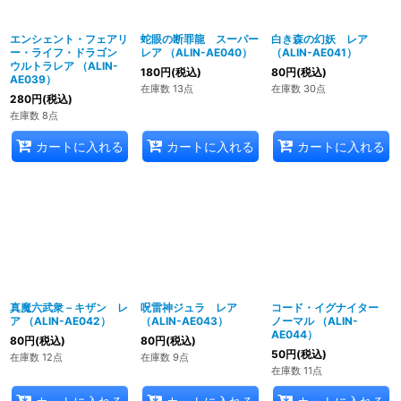
エンシェント・フェアリ
蛇眼の断罪龍 スーパー
白き森の幻妖 レア
ー・ライフ・ドラゴン
レア （ALIN-AE040）
（ALIN-AE041）
ウルトラレア （ALIN-
180
円
(税込)
80
円
(税込)
AE039）
在庫数 13点
在庫数 30点
280
円
(税込)
在庫数 8点
カートに入れる
カートに入れる
カートに入れる
真魔六武衆－キザン レ
呪雷神ジュラ レア
コード・イグナイター
ア （ALIN-AE042）
（ALIN-AE043）
ノーマル （ALIN-
AE044）
80
円
(税込)
80
円
(税込)
50
円
(税込)
在庫数 12点
在庫数 9点
在庫数 11点