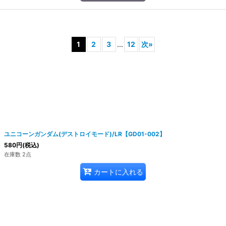
1
2
3
...
12
次
»
ユニコーンガンダム(デストロイモード)/LR【GD01-002】
580
円
(税込)
在庫数 2点
カートに入れる