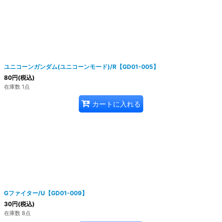
ユニコーンガンダム(ユニコーンモード)/R【GD01-005】
80
円
(税込)
在庫数 1点
カートに入れる
Gファイター/U【GD01-009】
30
円
(税込)
在庫数 8点