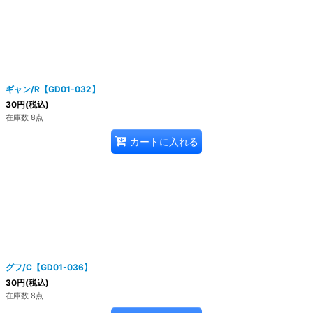
ギャン/R【GD01-032】
30
円
(税込)
在庫数 8点
カートに入れる
グフ/C【GD01-036】
30
円
(税込)
在庫数 8点