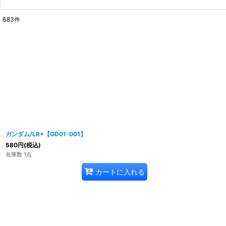
683
件
ガンダム/LR+【GD01-001】
580
円
(税込)
在庫数 1点
カートに入れる