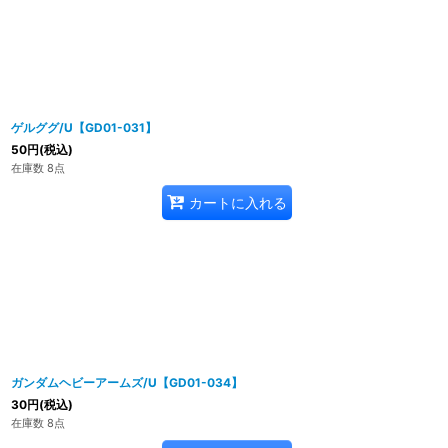
ゲルググ/U【GD01-031】
50
円
(税込)
在庫数 8点
カートに入れる
ガンダムヘビーアームズ/U【GD01-034】
30
円
(税込)
在庫数 8点