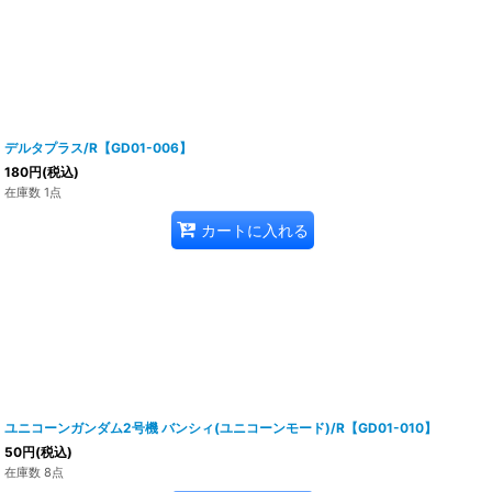
デルタプラス/R【GD01-006】
180
円
(税込)
在庫数 1点
カートに入れる
ユニコーンガンダム2号機 バンシィ(ユニコーンモード)/R【GD01-010】
50
円
(税込)
在庫数 8点