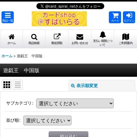
商品一覧
カート
ログイン
支払い期限につ
ホーム
商品検索
郵送買取
お問い合わせ
ご利用案内
いて
ホーム
>
遊戯王 中国版
遊戯王 中国版
表示順変更
サブカテゴリ
:
並び順
:
絞り込む