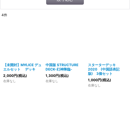
4
件
【未開封】M∀LICE デュ
中国版 STRUCTURE
スターターデッキ
エルセット デッキ
DECK-幻神降臨-
2020 (中国語表記
版) 3個セット
2,000
円
(税込)
1,300
円
(税込)
1,000
円
(税込)
在庫なし
在庫なし
在庫なし