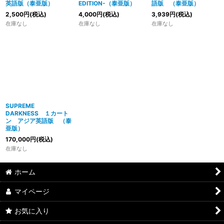
英語版（泰亜版）
EDITION-（泰亜版）
語版 （泰亜版）
2,500
円
(税込)
4,000
円
(税込)
3,939
円
(税込)
在庫なし
在庫なし
在庫なし
SUPREME
DARKNESS １カート
ン アジア英語版 （泰
亜版）
170,000
円
(税込)
在庫なし
ホーム
マイページ
お気に入り