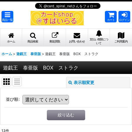
商品一覧
カート
ログイン
支払い期限につ
ホーム
商品検索
郵送買取
お問い合わせ
ご利用案内
いて
ホーム
>
遊戯王 泰亜版
>
遊戯王 泰亜版 BOX ストラク
遊戯王 泰亜版 BOX ストラク
表示順変更
並び順
:
絞り込む
13
件