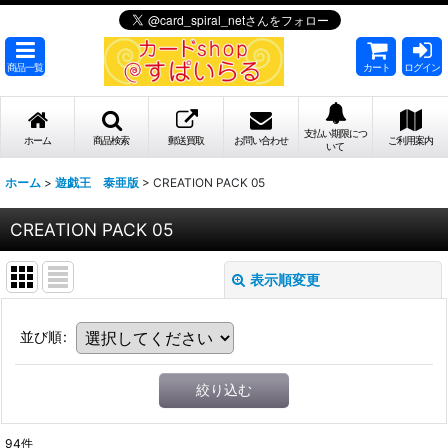
商品一覧
カート
ログイン
支払い期限につ
ホーム
商品検索
郵送買取
お問い合わせ
ご利用案内
いて
ホーム
>
遊戯王 泰亜版
>
CREATION PACK 05
CREATION PACK 05
表示順変更
並び順
:
絞り込む
94
件