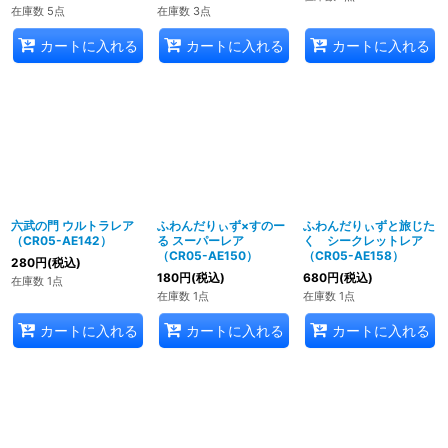
在庫数 5点
在庫数 3点
カートに入れる
カートに入れる
カートに入れる
六武の門 ウルトラレア
ふわんだりぃず×すのー
ふわんだりぃずと旅じた
（CR05-AE142）
る スーパーレア
く シークレットレア
（CR05-AE150）
（CR05-AE158）
280
円
(税込)
180
円
(税込)
680
円
(税込)
在庫数 1点
在庫数 1点
在庫数 1点
カートに入れる
カートに入れる
カートに入れる