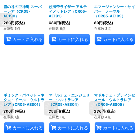
霞の谷の巨神鳥 スーパ
烈風帝ライザー アルテ
エマージェンシー・サイ
ーレア（CR05-
ィメットレア（CR05-
バー ノーマル
AE190）
AE191）
（CR05-AE199）
280
円
(税込)
680
円
(税込)
80
円
(税込)
在庫数 5点
在庫数 6点
在庫数 3点
カートに入れる
カートに入れる
カートに入れる
ギミック・パペット－ネ
マドルチェ・エンジェリ
マドルチェ・プティンセ
クロ・ドール ウルトラ
ー ウルトラレア
スール ウルトラレア
レア（CR05-AES01）
（CR05-AES04）
（CR05-AES05）
280
円
(税込)
280
円
(税込)
280
円
(税込)
在庫数 1点
在庫数 1点
在庫数 4点
カートに入れる
カートに入れる
カートに入れる