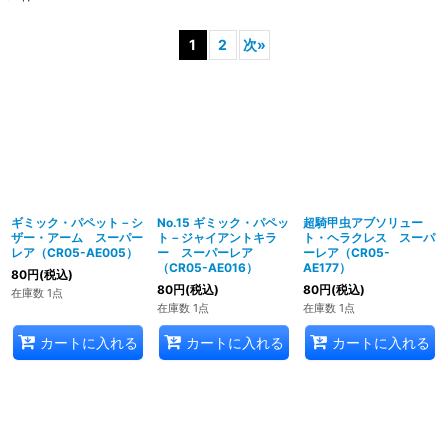
1
2
次
»
ギミック・パペット－シ
No.15 ギミック・パペッ
超騎甲虫アブソリュー
ザー・アーム スーパー
ト－ジャイアントキラ
ト・ヘラクレス スーパ
レア（CR05-AE005）
ー スーパーレア
ーレア（CR05-
（CR05-AE016）
AE177）
80
円
(税込)
80
円
(税込)
80
円
(税込)
在庫数 1点
在庫数 1点
在庫数 1点
カートに入れる
カートに入れる
カートに入れる