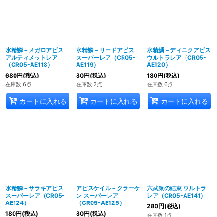
水精鱗－メガロアビス
水精鱗－リードアビス
水精鱗－ディニクアビス
アルティメットレア
スーパーレア（CR05-
ウルトラレア（CR05-
（CR05-AE118）
AE119）
AE120）
680
円
(税込)
80
円
(税込)
180
円
(税込)
在庫数 6点
在庫数 2点
在庫数 6点
カートに入れる
カートに入れる
カートに入れる
水精鱗－サラキアビス
アビスケイル－クラーケ
六武衆の結束 ウルトラ
スーパーレア（CR05-
ン スーパーレア
レア（CR05-AE141）
AE124）
（CR05-AE125）
280
円
(税込)
180
円
(税込)
80
円
(税込)
在庫数 1点