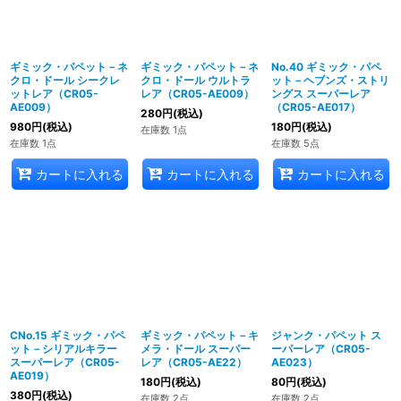
ギミック・パペット－ネ
ギミック・パペット－ネ
No.40 ギミック・パペ
クロ・ドール シークレ
クロ・ドール ウルトラ
ット－ヘブンズ・ストリ
ットレア（CR05-
レア（CR05-AE009）
ングス スーパーレア
AE009）
（CR05-AE017）
280
円
(税込)
980
円
(税込)
180
円
(税込)
在庫数 1点
在庫数 1点
在庫数 5点
カートに入れる
カートに入れる
カートに入れる
CNo.15 ギミック・パペ
ギミック・パペット－キ
ジャンク・パペット ス
ット－シリアルキラー
メラ・ドール スーパー
ーパーレア（CR05-
スーパーレア（CR05-
レア（CR05-AE22）
AE023）
AE019）
180
円
(税込)
80
円
(税込)
380
円
(税込)
在庫数 2点
在庫数 2点