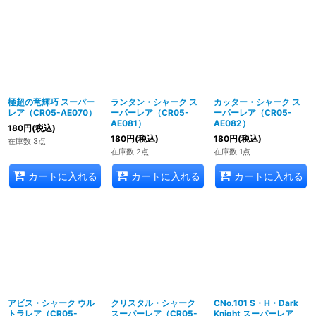
極超の竜輝巧 スーパー
ランタン・シャーク ス
カッター・シャーク ス
レア（CR05-AE070）
ーパーレア（CR05-
ーパーレア（CR05-
AE081）
AE082）
180
円
(税込)
180
円
(税込)
180
円
(税込)
在庫数 3点
在庫数 2点
在庫数 1点
カートに入れる
カートに入れる
カートに入れる
アビス・シャーク ウル
クリスタル・シャーク
CNo.101 S・H・Dark
トラレア（CR05-
スーパーレア（CR05-
Knight スーパーレア