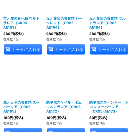
苗と霞の春化精 ウルト
丘と芽吹の春化精 シー
丘と芽吹の春化精 ウル
ラレア（CR05-
クレット（CR05-
トラレア（CR05-
AE163）
AE164）
AE164）
280
円
(税込)
980
円
(税込)
280
円
(税込)
在庫数 1点
在庫数 2点
在庫数 2点
カートに入れる
カートに入れる
カートに入れる
森と目覚の春化精 スー
騎甲虫スケイル・ボム
騎甲虫スティンギー・ラ
パーレア（CR05-
ウルトラレア（CR05-
ンス スーパーレア
AE165）
AE172）
（CR05-AE173）
180
円
(税込)
180
円
(税込)
80
円
(税込)
在庫数 1点
在庫数 2点
在庫数 3点