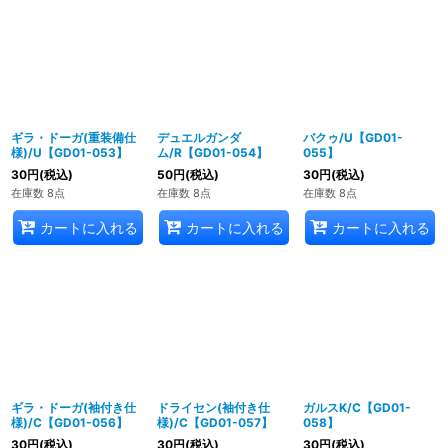
ギラ・ドーガ(重装備仕
デュエルガンダ
バクゥ/U【GD01-
様)/U【GD01-053】
ム/R【GD01-054】
055】
30
円
(税込)
50
円
(税込)
30
円
(税込)
在庫数 8点
在庫数 8点
在庫数 8点
カートに入れる
カートに入れる
カートに入れる
ギラ・ドーガ(袖付き仕
ドライセン(袖付き仕
ガルスK/C【GD01-
様)/C【GD01-056】
様)/C【GD01-057】
058】
30
円
(税込)
30
円
(税込)
30
円
(税込)