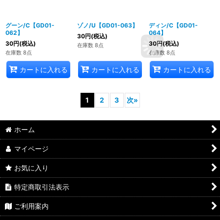
グーン/C【GD01-
ゾノ/U【GD01-063】
ディン/C【GD01-
062】
064】
30
円
(税込)
30
円
(税込)
30
円
(税込)
在庫数 8点
在庫数 8点
在庫数 8点
カートに入れる
カートに入れる
カートに入れる
1
2
3
次
»
ホーム
マイページ
お気に入り
特定商取引法表示
ご利用案内