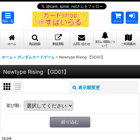
商品一覧
カート
ログイン
支払い期限につ
ホーム
商品検索
郵送買取
お問い合わせ
ご利用案内
いて
ホーム
>
ガンダムカードゲーム
>
Newtype Rising 【GD01】
Newtype Rising 【GD01】
表示順変更
並び順
:
絞り込む
162
件