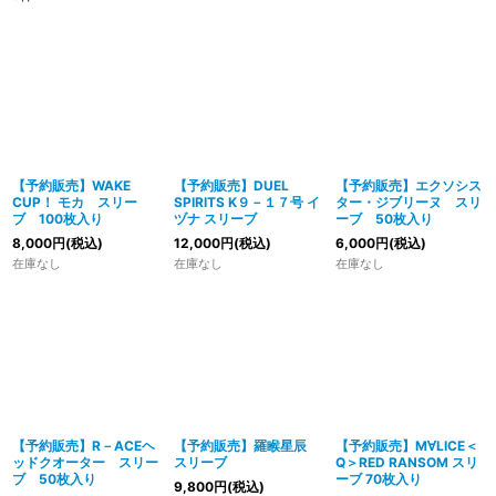
【予約販売】WAKE
【予約販売】DUEL
【予約販売】エクソシス
CUP！ モカ スリー
SPIRITS K９－１７号 イ
ター・ジブリーヌ スリ
ブ 100枚入り
ヅナ スリーブ
ーブ 50枚入り
8,000
円
(税込)
12,000
円
(税込)
6,000
円
(税込)
在庫なし
在庫なし
在庫なし
【予約販売】R－ACEヘ
【予約販売】羅睺星辰
【予約販売】M∀LICE＜
ッドクオーター スリー
スリーブ
Q＞RED RANSOM スリ
ブ 50枚入り
ーブ 70枚入り
9,800
円
(税込)