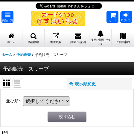
商品一覧
カート
ログイン
支払い期限につ
ホーム
商品検索
郵送買取
お問い合わせ
ご利用案内
いて
ホーム
>
予約販売
>
予約販売 スリーブ
予約販売 スリーブ
表示順変更
並び順
:
絞り込む
15
件