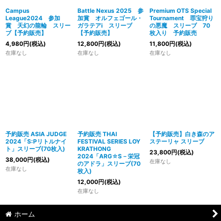
Campus
Battle Nexus 2025 参
Premium OTS Special
League2024 参加
加賞 オルフェゴール・
Tournament 罪宝狩り
賞 天幻の龍輪 スリー
ガラテアi スリーブ
の悪魔 スリーブ 70
ブ【予約販売】
【予約販売】
枚入り 予約販売
4,980
円
(税込)
12,800
円
(税込)
11,800
円
(税込)
在庫なし
在庫なし
在庫なし
予約販売 ASIA JUDGE
予約販売 THAI
【予約販売】白き森のア
2024「S:Pリトルナイ
FESTIVAL SERIES LOY
ステーリャ スリーブ
ト」スリーブ(70枚入)
KRATHONG
23,800
円
(税込)
2024「ARG☆S－栄冠
38,000
円
(税込)
在庫なし
のアドラ」スリーブ(70
在庫なし
枚入)
12,000
円
(税込)
在庫なし
ホーム