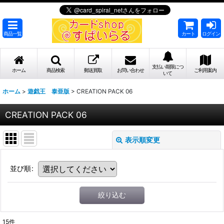
商品一覧
カート
ログイン
支払い期限につ
ホーム
商品検索
郵送買取
お問い合わせ
ご利用案内
いて
ホーム
>
遊戯王 泰亜版
>
CREATION PACK 06
CREATION PACK 06
表示順変更
並び順
:
絞り込む
15
件