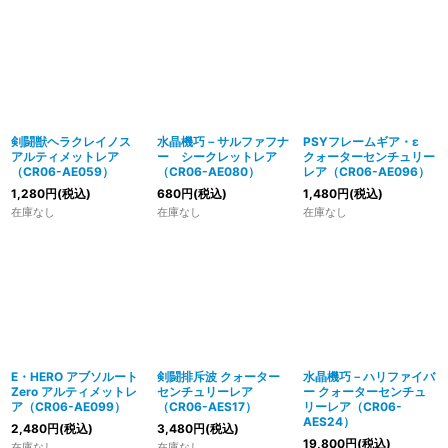
剣闘獣ヘラクレイノス
水晶機巧－サルファフナ
PSYフレームギア・ε
アルティメットレア
ー シークレットレア
クォーターセンチュリー
（CR06-AE059）
（CR06-AE080）
レア（CR06-AE096）
1,280
円
(税込)
680
円
(税込)
1,480
円
(税込)
在庫なし
在庫なし
在庫なし
E・HERO アブソルート
剣闘排斥波 クォーター
水晶機巧－ハリファイバ
Zero アルティメットレ
センチュリーレア
ー クォーターセンチュ
ア（CR06-AE099）
（CR06-AES17）
リーレア（CR06-
AES24）
2,480
円
(税込)
3,480
円
(税込)
19,800
円
(税込)
在庫なし
在庫なし