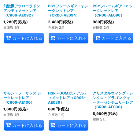
幻獣機アウローラドン
PSYフレームギア・γ シ
PSYフレームギア・ε シ
アルティメットレア
ークレットレア
ークレットレア
（CR06-AE092）
（CR06-AE094）
（CR06-AE096）
1,280
円
(税込)
2,480
円
(税込)
980
円
(税込)
在庫数 1点
在庫数 2点
在庫数 2点
カートに入れる
カートに入れる
カートに入れる
サモン・ソーサレス シ
HSR－GOMガン アルテ
クリスタルウィング・シ
ークレットレア
ィメットレア（CR06-
ンクロ・ドラゴン クォ
（CR06-AE100）
AE039）
ーターセンチュリーレア
（CR06-AE030）
1,680
円
(税込)
680
円
(税込)
5,980
円
(税込)
在庫数 1点
在庫数 1点
在庫なし
カートに入れる
カートに入れる