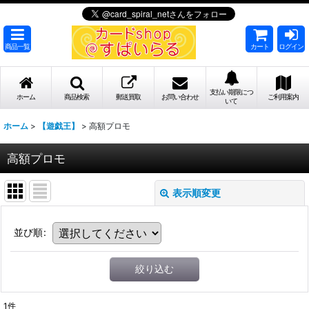
商品一覧
カート
ログイン
支払い期限につ
ホーム
商品検索
郵送買取
お問い合わせ
ご利用案内
いて
ホーム
>
【遊戯王】
>
高額プロモ
高額プロモ
表示順変更
並び順
:
絞り込む
1
件