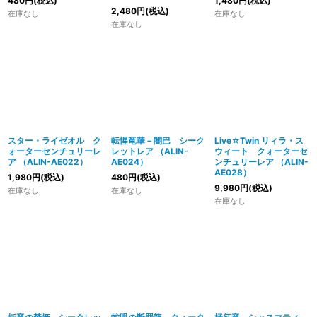
480
円
(税込)
1,480
円
(税込)
2,480
円
(税込)
在庫なし
在庫なし
在庫なし
スター・ライゼオル ク
転惺竜華－闇巴 シーク
Live☆Twin リィラ・ス
ォーターセンチュリーレ
レットレア （ALIN-
ウィート クォーターセ
ア （ALIN-AE022）
AE024）
ンチュリーレア （ALIN-
AE028）
1,980
円
(税込)
480
円
(税込)
9,980
円
(税込)
在庫なし
在庫なし
在庫なし