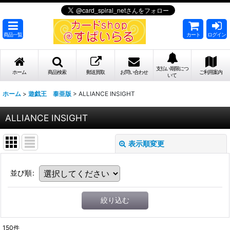
商品一覧
カート
ログイン
支払い期限につ
ホーム
商品検索
郵送買取
お問い合わせ
ご利用案内
いて
ホーム
>
遊戯王 泰亜版
>
ALLIANCE INSIGHT
ALLIANCE INSIGHT
表示順変更
並び順
:
絞り込む
150
件