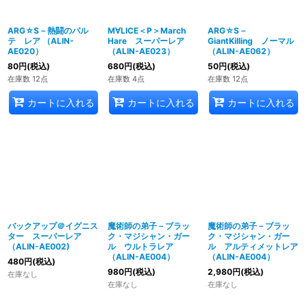
ARG☆S－熱闘のパル
M∀LICE＜P＞March
ARG☆S－
テ レア （ALIN-
Hare スーパーレア
GiantKilling ノーマル
AE020）
（ALIN-AE023）
（ALIN-AE062）
80
円
(税込)
680
円
(税込)
50
円
(税込)
在庫数 12点
在庫数 4点
在庫数 12点
カートに入れる
カートに入れる
カートに入れる
バックアップ＠イグニス
魔術師の弟子－ブラッ
魔術師の弟子－ブラッ
ター スーパーレア
ク・マジシャン・ガー
ク・マジシャン・ガー
（ALIN-AE002)
ル ウルトラレア
ル アルティメットレア
（ALIN-AE004）
（ALIN-AE004）
480
円
(税込)
980
円
(税込)
2,980
円
(税込)
在庫なし
在庫なし
在庫なし