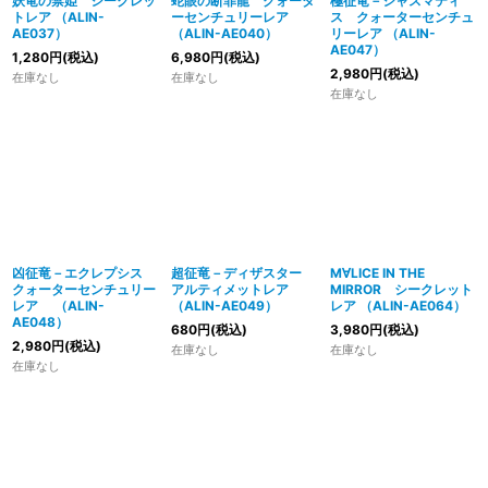
妖竜の禁姫 シークレッ
蛇眼の断罪龍 クォータ
極征竜－シャスマティ
トレア （ALIN-
ーセンチュリーレア
ス クォーターセンチュ
AE037）
（ALIN-AE040）
リーレア （ALIN-
AE047）
1,280
円
(税込)
6,980
円
(税込)
2,980
円
(税込)
在庫なし
在庫なし
在庫なし
凶征竜－エクレプシス
超征竜－ディザスター
M∀LICE IN THE
クォーターセンチュリー
アルティメットレア
MIRROR シークレット
レア （ALIN-
（ALIN-AE049）
レア （ALIN-AE064）
AE048）
680
円
(税込)
3,980
円
(税込)
2,980
円
(税込)
在庫なし
在庫なし
在庫なし