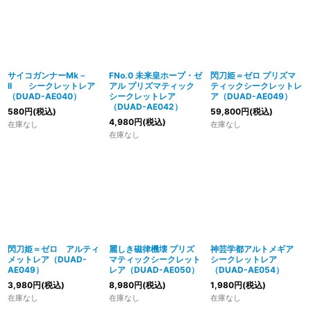
サイコガンナーMk－
FNo.0 未来皇ホープ・ゼ
閃刀姫＝ゼロ プリズマ
II シークレットレア
アル プリズマティック
ティックシークレットレ
（DUAD-AE040）
シークレットレア
ア（DUAD-AE049）
（DUAD-AE042）
580
円
(税込)
59,800
円
(税込)
4,980
円
(税込)
在庫なし
在庫なし
在庫なし
閃刀姫＝ゼロ アルティ
麗しき磁律機壊 プリズ
神芸学都アルトメギア
メットレア（DUAD-
マティックシークレット
シークレットレア
AE049）
レア（DUAD-AE050）
（DUAD-AE054）
3,980
円
(税込)
8,980
円
(税込)
1,980
円
(税込)
在庫なし
在庫なし
在庫なし