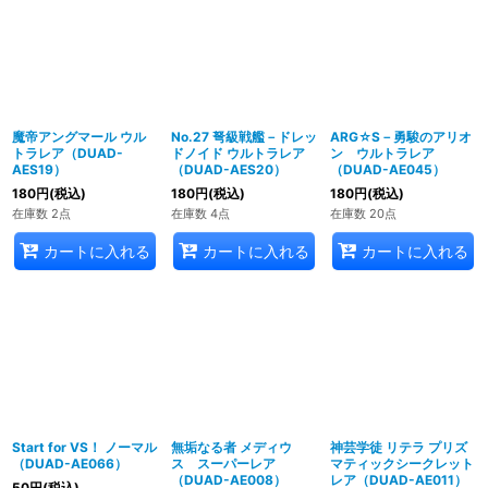
魔帝アングマール ウル
No.27 弩級戦艦－ドレッ
ARG☆S－勇駿のアリオ
トラレア（DUAD-
ドノイド ウルトラレア
ン ウルトラレア
AES19）
（DUAD-AES20）
（DUAD-AE045）
180
円
(税込)
180
円
(税込)
180
円
(税込)
在庫数 2点
在庫数 4点
在庫数 20点
カートに入れる
カートに入れる
カートに入れる
Start for VS！ ノーマル
無垢なる者 メディウ
神芸学徒 リテラ プリズ
（DUAD-AE066）
ス スーパーレア
マティックシークレット
（DUAD-AE008）
レア（DUAD-AE011）
50
円
(税込)