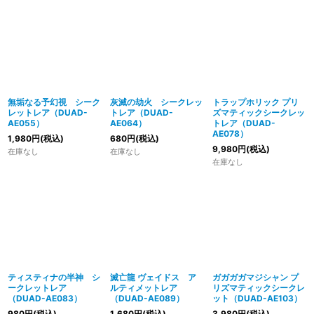
無垢なる予幻視 シーク
灰滅の劫火 シークレッ
トラップホリック プリ
レットレア（DUAD-
トレア（DUAD-
ズマティックシークレッ
AE055）
AE064）
トレア（DUAD-
AE078）
1,980
円
(税込)
680
円
(税込)
9,980
円
(税込)
在庫なし
在庫なし
在庫なし
ティスティナの半神 シ
滅亡龍 ヴェイドス ア
ガガガガマジシャン プ
ークレットレア
ルティメットレア
リズマティックシークレ
（DUAD-AE083）
（DUAD-AE089）
ット（DUAD-AE103）
980
円
(税込)
1,680
円
(税込)
3,980
円
(税込)