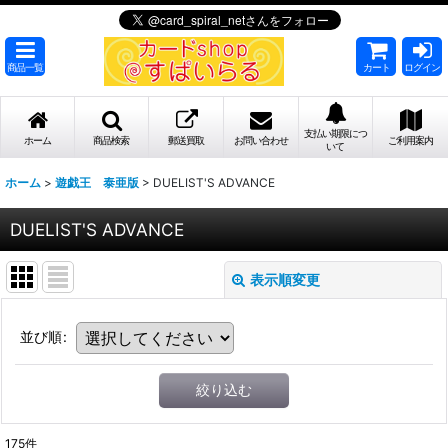
商品一覧
カート
ログイン
支払い期限につ
ホーム
商品検索
郵送買取
お問い合わせ
ご利用案内
いて
ホーム
>
遊戯王 泰亜版
>
DUELIST'S ADVANCE
DUELIST'S ADVANCE
表示順変更
並び順
:
絞り込む
175
件