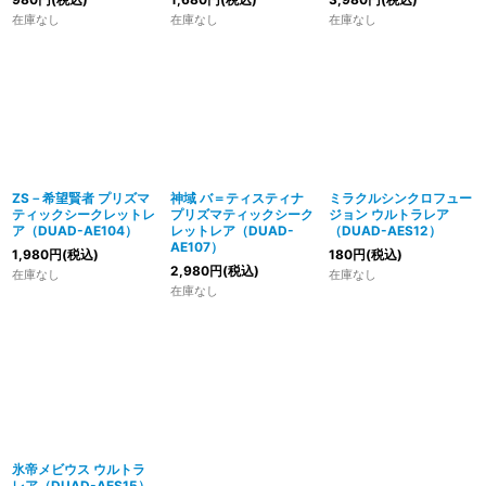
在庫なし
在庫なし
在庫なし
ZS－希望賢者 プリズマ
神域 バ＝ティスティナ
ミラクルシンクロフュー
ティックシークレットレ
プリズマティックシーク
ジョン ウルトラレア
ア（DUAD-AE104）
レットレア（DUAD-
（DUAD-AES12）
AE107）
1,980
円
(税込)
180
円
(税込)
2,980
円
(税込)
在庫なし
在庫なし
在庫なし
氷帝メビウス ウルトラ
レア（DUAD-AES15）