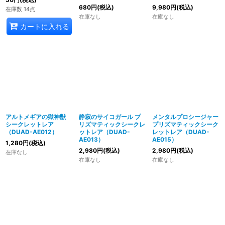
680
円
(税込)
9,980
円
(税込)
在庫数 14点
在庫なし
在庫なし
カートに入れる
アルトメギアの獄神獣
静寂のサイコガール プ
メンタルプロシージャー
シークレットレア
リズマティックシークレ
プリズマティックシーク
（DUAD-AE012）
ットレア（DUAD-
レットレア（DUAD-
AE013）
AE015）
1,280
円
(税込)
2,980
円
(税込)
2,980
円
(税込)
在庫なし
在庫なし
在庫なし