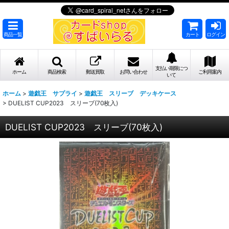
商品一覧
カート
ログイン
支払い期限につ
ホーム
商品検索
郵送買取
お問い合わせ
ご利用案内
いて
ホーム
>
遊戯王 サプライ
>
遊戯王 スリーブ デッキケース
>
DUELIST CUP2023 スリーブ(70枚入)
DUELIST CUP2023 スリーブ(70枚入)