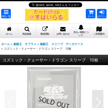
商品一覧
カート
ログイン
支払い期限につ
ホーム
商品検索
郵送買取
お問い合わせ
ご利用案内
いて
ホーム
>
遊戯王 サプライ
>
遊戯王 スリーブ デッキケース
>
コズミック・クェーサー・ドラゴン スリーブ 10枚
コズミック・クェーサー・ドラゴン スリーブ 10枚