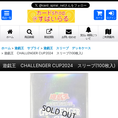
商品一覧
カート
ログイン
支払い期限につ
ホーム
商品検索
郵送買取
お問い合わせ
ご利用案内
いて
ホーム
>
遊戯王 サプライ
>
遊戯王 スリーブ デッキケース
>
遊戯王 CHALLENGER CUP2024 スリーブ(100枚入)
遊戯王 CHALLENGER CUP2024 スリーブ(100枚入)