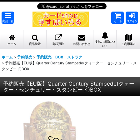
商品一覧
カート
ログイン
支払い期限につ
ホーム
商品検索
郵送買取
お問い合わせ
ご利用案内
いて
ホーム
>
予約販売
>
予約販売 BOX ストラク
>
予約販売【EU版】Quarter Century Stampede(クォーター・センチュリー・ス
タンピード)BOX
予約販売【EU版】Quarter Century Stampede(クォー
ター・センチュリー・スタンピード)BOX