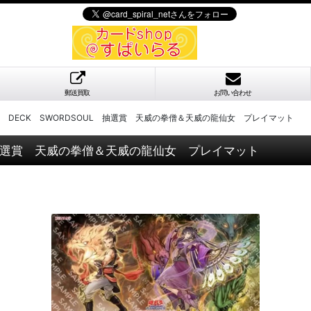
郵送買取
お問い合わせ
TION DECK SWORDSOUL 抽選賞 天威の拳僧＆天威の龍仙女 プレイマット
OUL 抽選賞 天威の拳僧＆天威の龍仙女 プレイマット