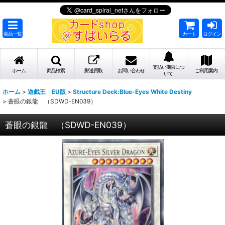
商品一覧
カート
ログイン
支払い期限につ
ホーム
商品検索
郵送買取
お問い合わせ
ご利用案内
いて
ホーム
>
遊戯王 EU版
>
Structure Deck:Blue-Eyes White Destiny
>
蒼眼の銀龍 （SDWD-EN039）
蒼眼の銀龍 （SDWD-EN039）