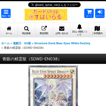
商品一覧
カート
ログイン
支払い期限につ
ホーム
商品検索
郵送買取
お問い合わせ
ご利用案内
いて
ホーム
>
遊戯王 EU版
>
Structure Deck:Blue-Eyes White Destiny
>
青眼の精霊龍（SDWD-EN038）
青眼の精霊龍（SDWD-EN038）