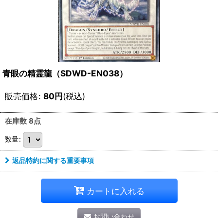
青眼の精霊龍（SDWD-EN038）
販売価格
:
80
円
(税込)
在庫数 8点
数量
:
返品特約に関する重要事項
カートに入れる
お問い合わせ