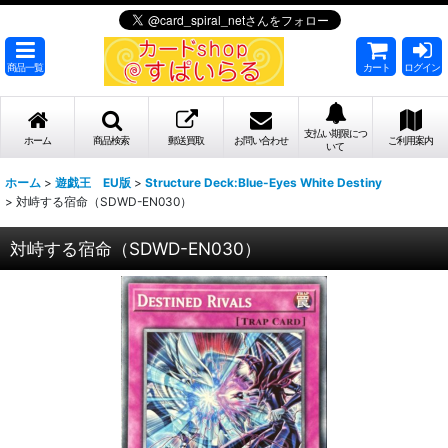
商品一覧
カート
ログイン
支払い期限につ
ホーム
商品検索
郵送買取
お問い合わせ
ご利用案内
いて
ホーム
>
遊戯王 EU版
>
Structure Deck:Blue-Eyes White Destiny
>
対峙する宿命（SDWD-EN030）
対峙する宿命（SDWD-EN030）