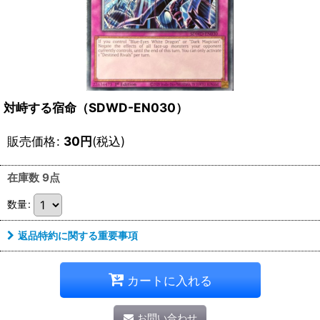
対峙する宿命（SDWD-EN030）
販売価格
:
30
円
(税込)
在庫数 9点
数量
:
返品特約に関する重要事項
カートに入れる
お問い合わせ