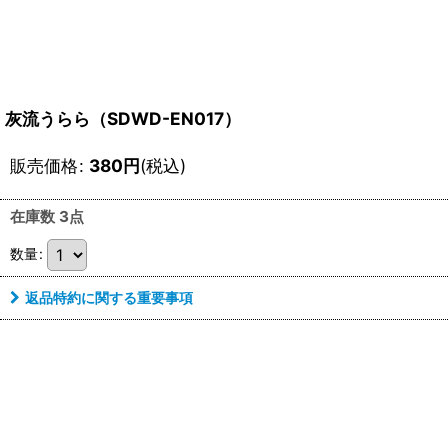
灰流うらら（SDWD-EN017）
販売価格
:
380
円
(税込)
在庫数 3点
数量
:
返品特約に関する重要事項