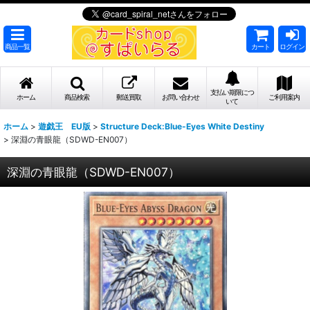
商品一覧
カート
ログイン
支払い期限につ
ホーム
商品検索
郵送買取
お問い合わせ
ご利用案内
いて
ホーム
>
遊戯王 EU版
>
Structure Deck:Blue-Eyes White Destiny
>
深淵の青眼龍（SDWD-EN007）
深淵の青眼龍（SDWD-EN007）