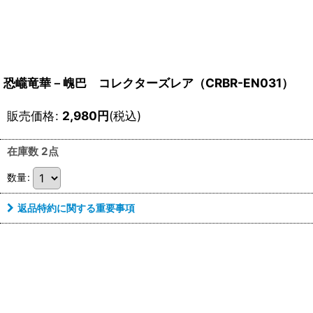
恐巄竜華－㟴巴 コレクターズレア（CRBR-EN031）
販売価格
:
2,980
円
(税込)
在庫数 2点
数量
:
返品特約に関する重要事項