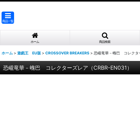
商品一覧
ホーム
商品検索
ホーム
>
遊戯王 EU版
>
CROSSOVER BREAKERS
>
恐巄竜華－㟴巴 コレクターズ
恐巄竜華－㟴巴 コレクターズレア（CRBR-EN031）