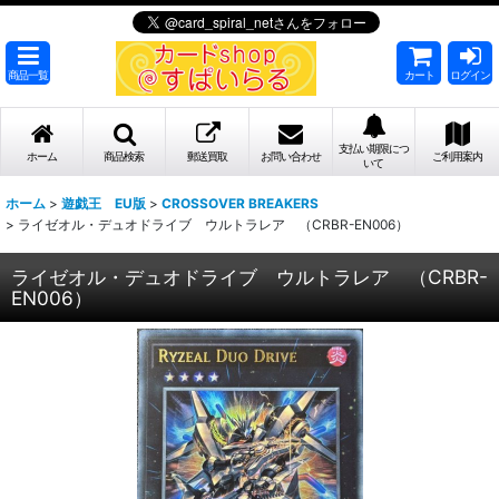
商品一覧
カート
ログイン
支払い期限につ
ホーム
商品検索
郵送買取
お問い合わせ
ご利用案内
いて
ホーム
>
遊戯王 EU版
>
CROSSOVER BREAKERS
>
ライゼオル・デュオドライブ ウルトラレア （CRBR-EN006）
ライゼオル・デュオドライブ ウルトラレア （CRBR-
EN006）