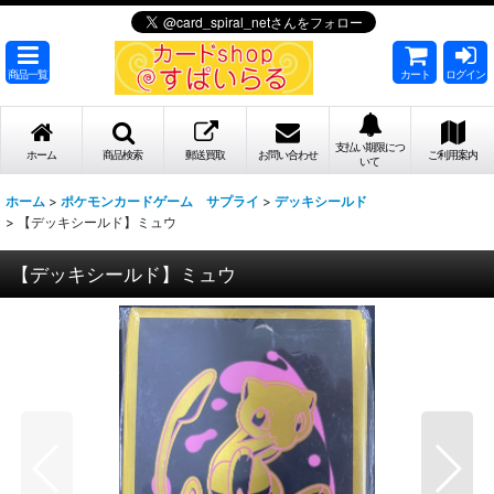
商品一覧
カート
ログイン
支払い期限につ
ホーム
商品検索
郵送買取
お問い合わせ
ご利用案内
いて
ホーム
>
ポケモンカードゲーム サプライ
>
デッキシールド
>
【デッキシールド】ミュウ
【デッキシールド】ミュウ