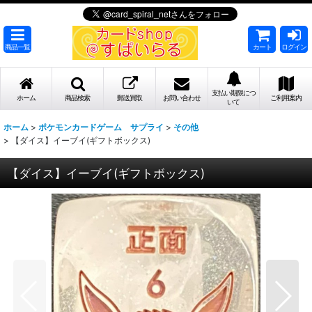
商品一覧
カート
ログイン
支払い期限につ
ホーム
商品検索
郵送買取
お問い合わせ
ご利用案内
いて
ホーム
>
ポケモンカードゲーム サプライ
>
その他
>
【ダイス】イーブイ(ギフトボックス)
【ダイス】イーブイ(ギフトボックス)