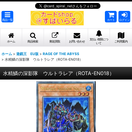
商品一覧
カート
ログイン
支払い期限につ
ホーム
商品検索
郵送買取
お問い合わせ
ご利用案内
いて
ホーム
>
遊戯王 EU版
>
RAGE OF THE ABYSS
>
水精鱗の深影隊 ウルトラレア（ROTA-EN018）
水精鱗の深影隊 ウルトラレア（ROTA-EN018）