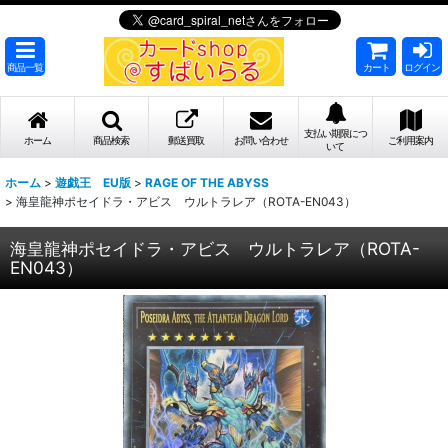
商品一覧
カート
ログイン
支払い期限につ
ホーム
商品検索
郵送買取
お問い合わせ
ご利用案内
いて
ホーム
>
遊戯王 EU版
>
RAGE OF THE ABYSS
>
海皇龍神ポセイドラ・アビス ウルトラレア（ROTA-EN043）
海皇龍神ポセイドラ・アビス ウルトラレア（ROTA-
EN043）