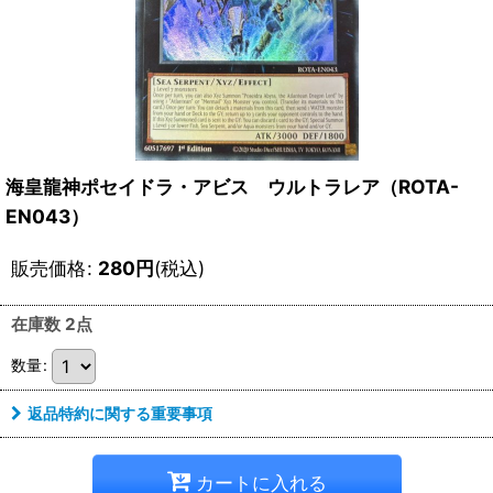
海皇龍神ポセイドラ・アビス ウルトラレア（ROTA-
EN043）
販売価格
:
280
円
(税込)
在庫数 2点
数量
:
返品特約に関する重要事項
カートに入れる