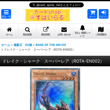
商品一覧
カート
ログイン
支払い期限につ
ホーム
商品検索
郵送買取
お問い合わせ
ご利用案内
いて
ホーム
>
遊戯王 EU版
>
RAGE OF THE ABYSS
>
ドレイク・シャーク スーパーレア（ROTA-EN002）
ドレイク・シャーク スーパーレア（ROTA-EN002）