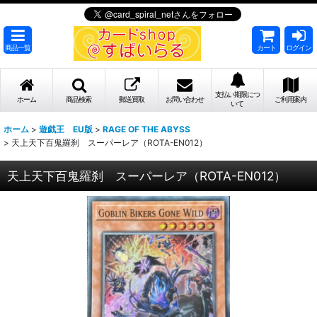
商品一覧
カート
ログイン
支払い期限につ
ホーム
商品検索
郵送買取
お問い合わせ
ご利用案内
いて
ホーム
>
遊戯王 EU版
>
RAGE OF THE ABYSS
>
天上天下百鬼羅刹 スーパーレア（ROTA-EN012）
天上天下百鬼羅刹 スーパーレア（ROTA-EN012）