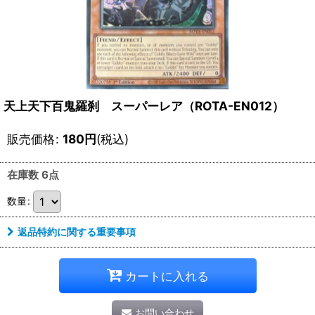
天上天下百鬼羅刹 スーパーレア（ROTA-EN012）
販売価格
:
180
円
(税込)
在庫数 6点
数量
:
返品特約に関する重要事項
カートに入れる
お問い合わせ