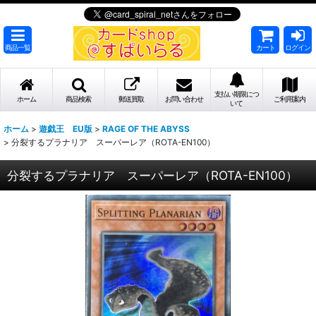
商品一覧
カート
ログイン
支払い期限につ
ホーム
商品検索
郵送買取
お問い合わせ
ご利用案内
いて
ホーム
>
遊戯王 EU版
>
RAGE OF THE ABYSS
>
分裂するプラナリア スーパーレア（ROTA-EN100）
分裂するプラナリア スーパーレア（ROTA-EN100）