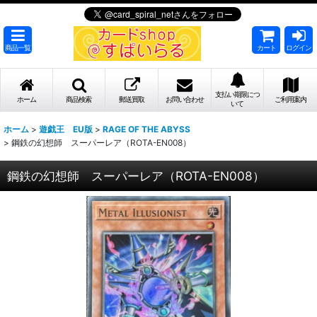
商品一覧
カート
ログイン
支払い期限につ
ホーム
商品検索
郵送買取
お問い合わせ
ご利用案内
いて
ホーム
>
遊戯王 EU版
>
RAGE OF THE ABYSS
>
鋼鉄の幻想師 スーパーレア（ROTA-EN008）
鋼鉄の幻想師 スーパーレア（ROTA-EN008）